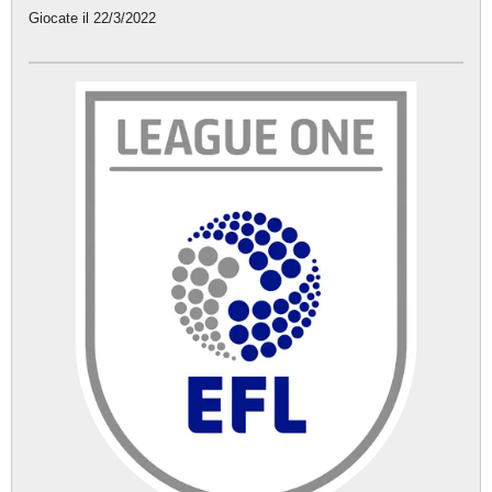
Giocate il 22/3/2022