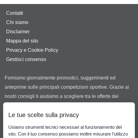
Contatti
Chi siamo
Disclaimer
Mappa del sito
Privacy e Cookie Policy
Gestisci consenso
Forniamo giornalmente pronostici, suggerimenti ed
anteprime sulle principali competizioni sportive. Grazie ai
nostri consigli ti aiutiamo a scegliere tra le offerte dei
bookmaker in possesso di regolare concessione ad
Le tue scelte sulla privacy
operare in Italia rilasciata dall’Agenzia delle Dogane e dei
Monopoli.
Usiamo strumenti tecnici necessari al funzionamento del
Il gioco può causare dipendenza patologica. Il gioco è
sito. Con il tuo consenso possiamo inoltre misurare l’utilizzo