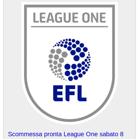
Scommessa pronta League One sabato 8