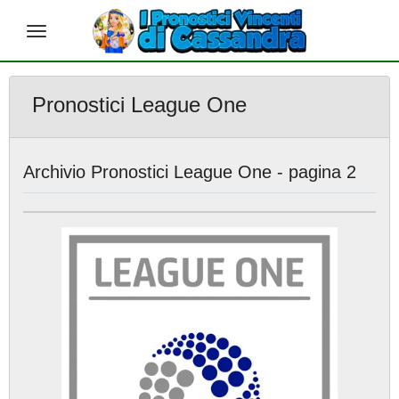
S
Pronostici League One
k
i
p
t
Archivio Pronostici League One - pagina 2
o
m
a
i
n
c
o
n
t
e
n
t