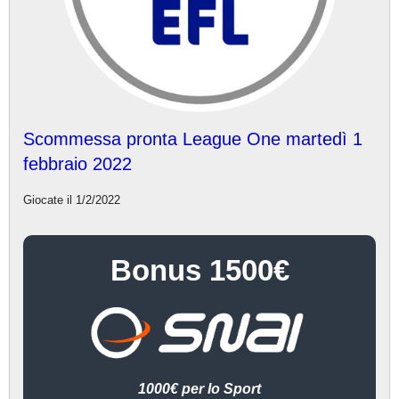
Scommessa pronta League One martedì 1
febbraio 2022
Giocate il 1/2/2022
Bonus 1500€
1000€ per lo Sport